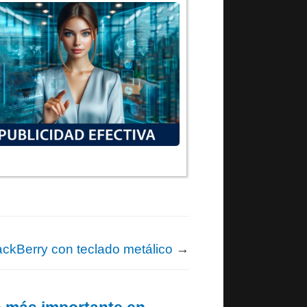
ackBerry con teclado metálico
→