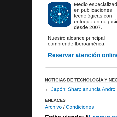
Medio especializa
en publicaciones
tecnológicas con
enfoque en negoci
desde 2007.
Nuestro alcance principal
comprende Iberoamérica.
Reservar atención onlin
NOTICIAS DE TECNOLOGÍA Y NE
←
Japón: Sharp anuncia Andro
ENLACES
Archivo
/
Condiciones