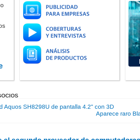
do
os
e
GOCIOS
id Aquos SH8298U de pantalla 4.2" con 3D
Aparece raro Bl