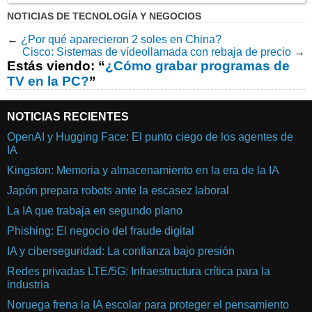
NOTICIAS DE TECNOLOGÍA Y NEGOCIOS
←
¿Por qué aparecieron 2 soles en China?
Cisco: Sistemas de vídeollamada con rebaja de precio
→
Estás viendo: “
¿Cómo grabar programas de
TV en la PC?
”
NOTICIAS RECIENTES
OpenAI y Hugging Face: El punto ciego de los agentes de
IA
Kingston: Memoria y almacenamiento en la era de la IA
Japón prepara robots ante la escasez laboral
La IA que trabaja en segundo plano
Phishing: El negocio del fraude digital
IA y ciberseguridad: La confianza bajo presión
Redes privadas LTE/5G: Infraestructura crítica para la
industria
Noruega frena la IA escolar para proteger el pensamiento