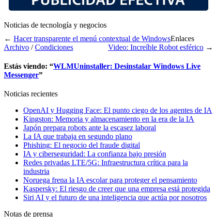
Noticias de tecnología y negocios
←
Hacer transparente el menú contextual de Windows
Enlaces
Archivo
/
Condiciones
Video: Increíble Robot esférico
→
Estás viendo: “
WLMUninstaller: Desinstalar Windows Live
Messenger
”
Noticias recientes
OpenAI y Hugging Face: El punto ciego de los agentes de IA
Kingston: Memoria y almacenamiento en la era de la IA
Japón prepara robots ante la escasez laboral
La IA que trabaja en segundo plano
Phishing: El negocio del fraude digital
IA y ciberseguridad: La confianza bajo presión
Redes privadas LTE/5G: Infraestructura crítica para la
industria
Noruega frena la IA escolar para proteger el pensamiento
Kaspersky: El riesgo de creer que una empresa está protegida
Siri AI y el futuro de una inteligencia que actúa por nosotros
Notas de prensa