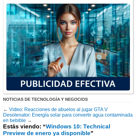
NOTICIAS DE TECNOLOGÍA Y NEGOCIOS
←
Video: Reacciones de abuelos al jugar GTA V
Desolenator: Energía solar para convertir agua contaminada
en bebible
→
Estás viendo: “
Windows 10: Technical
Preview de enero ya disponible
”