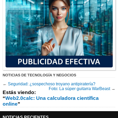
NOTICIAS DE TECNOLOGÍA Y NEGOCIOS
←
Seguridad: ¿sospechoso troyano antipiratería?
Foto: La súper guitarra WarBeast
→
Estás viendo:
“
Web2.0calc: Una calculadora científica
online
”
NOTICIAS RECIENTES