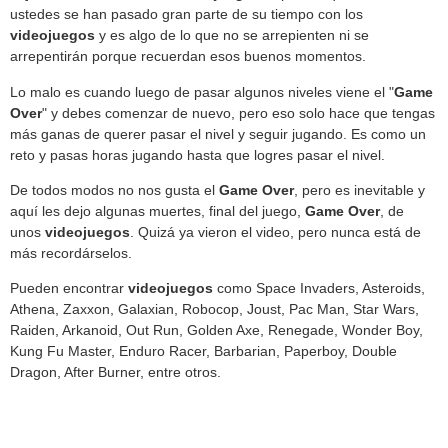
ustedes se han pasado gran parte de su tiempo con los
videojuegos
y es algo de lo que no se arrepienten ni se
arrepentirán porque recuerdan esos buenos momentos.
Lo malo es cuando luego de pasar algunos niveles viene el "
Game
Over
" y debes comenzar de nuevo, pero eso solo hace que tengas
más ganas de querer pasar el nivel y seguir jugando. Es como un
reto y pasas horas jugando hasta que logres pasar el nivel.
De todos modos no nos gusta el
Game
Over
, pero es inevitable y
aquí les dejo algunas muertes, final del juego,
Game
Over
, de
unos
videojuegos
. Quizá ya vieron el video, pero nunca está de
más recordárselos.
Pueden encontrar
videojuegos
como Space Invaders, Asteroids,
Athena, Zaxxon, Galaxian, Robocop, Joust, Pac Man, Star Wars,
Raiden, Arkanoid, Out Run, Golden Axe, Renegade, Wonder Boy,
Kung Fu Master, Enduro Racer, Barbarian, Paperboy, Double
Dragon, After Burner, entre otros.