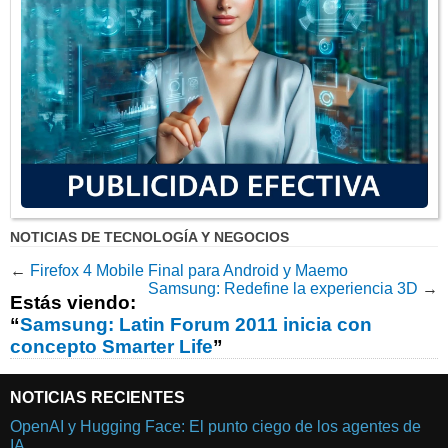
NOTICIAS DE TECNOLOGÍA Y NEGOCIOS
←
Firefox 4 Mobile Final para Android y Maemo
Samsung: Redefine la experiencia 3D
→
Estás viendo:
“
Samsung: Latin Forum 2011 inicia con
concepto Smarter Life
”
NOTICIAS RECIENTES
OpenAI y Hugging Face: El punto ciego de los agentes de
IA