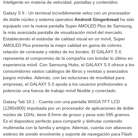
Inteligente en materia de velocidad, pantallas y contenidos:
Galaxy S II - Un terminal increíblemente veloz con un procesador
de doble núcleo y sistema operativo
Android Gingerbread
ha sido
equipado con la nueva pantalla Super AMOLED Plus de Samsung,
la más avanzada pantalla de visualización móvil del mercado.
Estableciendo el estándar de calidad visual en un móvil, Super
AMOLED Plus presenta la mejor calidad en gama de colores,
relación de contraste y nitidez de los bordes. El GALAXY S II,
representa el compromiso de la compañía con brindar lo último en
experiencia móvil. Con Samsung Hubs, el GALAXY S II ofrece a los
consumidores vastos catálogos de libros y revistas y avanzados
juegos móviles. Además, con las soluciones de movilidad para
empresas, el GALAXY S II ayuda a los usuarios profesionales a
potenciar una fuerza de trabajo móvil flexible y conectado.
Galaxy Tab 10.1 - Cuenta con una pantalla WXGA TFT LCD
(1280x800) impulsada por un procesador de aplicaciones de doble
núcleo de 1GHz, tiene 8,5mm de grosor y pesa solo 595 gramos.
Es el dispositivo perfecto para compartir y disfrutar contenido
multimedia con la familia y amigos. Además, cuenta con altavoces
estéreo de sonido envolvente y soporte de navegación para Flash