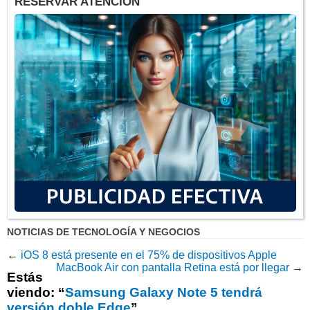
RESERVAR ATENCIÓN
NOTICIAS DE TECNOLOGÍA Y NEGOCIOS
←
iOS 8 está presente en el 75% de dispositivos Apple
MacBook Air con pantalla Retina está por llegar
→
Estás
viendo: “
Samsung Galaxy Note 5 tendrá
versión doble Edge
”