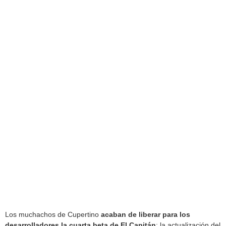
Los muchachos de Cupertino
acaban de liberar para los
desarrolladores la cuarta beta de El Capitán
; la actualización del