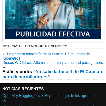
NOTICIAS DE TECNOLOGÍA Y NEGOCIOS
←
La primera fotografía de la tierra a 1,5 millones de
Kilómetros
Discos WD Black: Alto rendimiento y velocidad para gamers
→
Estás viendo: “
Ya salió la beta 4 de El Capitan
para desarrolladores
”
NOTICIAS RECIENTES
OpenAI y Hugging Face: El punto ciego de los agentes de
IA