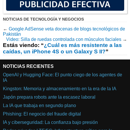
NOTICIAS DE TECNOLOGÍA Y NEGOCIOS
←
Google AdSense veta docenas de blogs tecnológicos de
Pakistán
Video: Silla de ruedas controlada con músculos faciales
→
Estás viendo: “
¿Cuál es más resistente a las
caídas, un iPhone 4S o un Galaxy S II?
”
NOTICIAS RECIENTES
OpenAI y Hugging Face: El punto ciego de los agentes de
IA
Kingston: Memoria y almacenamiento en la era de la IA
Japón prepara robots ante la escasez laboral
La IA que trabaja en segundo plano
Phishing: El negocio del fraude digital
IA y ciberseguridad: La confianza bajo presión