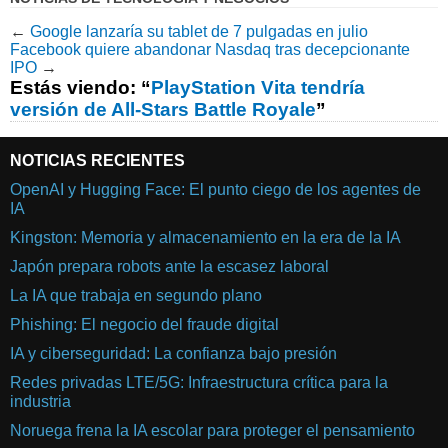
←
Google lanzaría su tablet de 7 pulgadas en julio
Facebook quiere abandonar Nasdaq tras decepcionante
IPO
→
Estás viendo: “
PlayStation Vita tendría
versión de All-Stars Battle Royale
”
NOTICIAS RECIENTES
OpenAI y Hugging Face: El punto ciego de los agentes de
IA
Kingston: Memoria y almacenamiento en la era de la IA
Japón prepara robots ante la escasez laboral
La IA que trabaja en segundo plano
Phishing: El negocio del fraude digital
IA y ciberseguridad: La confianza bajo presión
Redes privadas LTE/5G: Infraestructura crítica para la
industria
Noruega frena la IA escolar para proteger el pensamiento