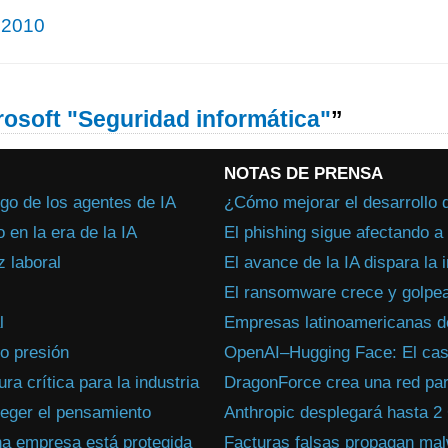
 2010
rosoft "Seguridad informática"
”
NOTAS DE PRENSA
go de los agentes de IA
¿Cómo mejorar el desarrollo 
en la era de la IA
El phishing sigue afectando 
 laboral
El avance de la IA dispara la 
El ransomware crece y golpea
l
Empresas latinoamericanas de
jo presión
OpenAI–Hugging Face: El caso
a crítica para la industria
DragonForce crea una red par
teger el pensamiento
Anthropic desplegará hasta
na empresa está protegida
Facturas falsas propagan ma