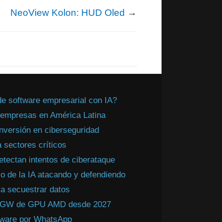
NeoView Kolon: HUD Oled
→
de software empresarial con IA?
a empresas en América Latina
inversión en ciberseguridad
 sectores críticos
tectan intentos de ciberataque
 de la IA atacando y defendiendo
a secuestrar datos
 2 GW de GPU AMD desde 2027
lware por WhatsApp