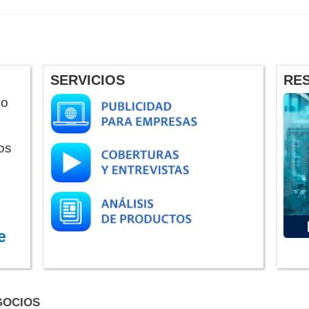
SERVICIOS
RE
do
os
e
GOCIOS