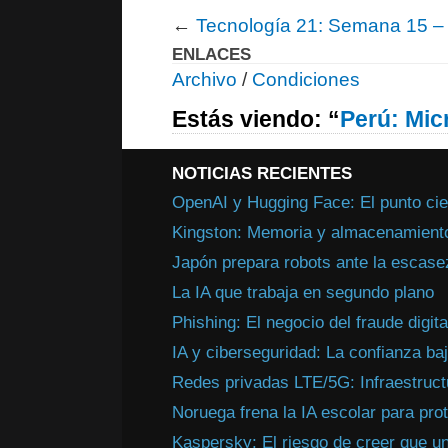
←
Tecnología 21: Semana 15 –
ENLACES
Archivo
/
Condiciones
Estás viendo: “
Perú: Mic
NOTICIAS RECIENTES
OpenAI y Hugging Face: El punto cie
Kingston: Memoria y almacenamiento 
Japón prepara robots ante la escasez
La IA que trabaja en segundo plano
Phishing: El negocio del fraude digita
IA y ciberseguridad: La confianza ba
Redes privadas LTE/5G: Infraestructur
Noruega frena la IA escolar para pro
Kaspersky: El riesgo de creer que u