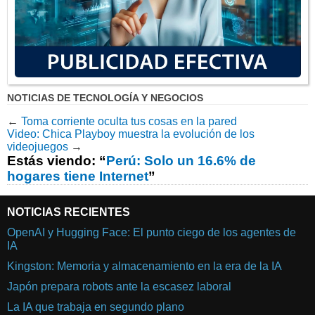
NOTICIAS DE TECNOLOGÍA Y NEGOCIOS
←
Toma corriente oculta tus cosas en la pared
Video: Chica Playboy muestra la evolución de los
videojuegos
→
Estás viendo: “
Perú: Solo un 16.6% de
hogares tiene Internet
”
NOTICIAS RECIENTES
OpenAI y Hugging Face: El punto ciego de los agentes de
IA
Kingston: Memoria y almacenamiento en la era de la IA
Japón prepara robots ante la escasez laboral
La IA que trabaja en segundo plano