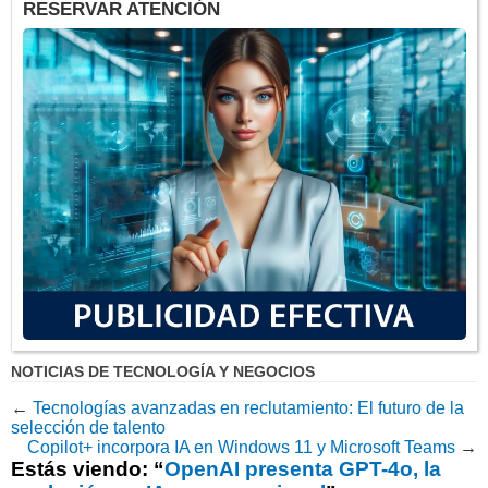
RESERVAR ATENCIÓN
NOTICIAS DE TECNOLOGÍA Y NEGOCIOS
←
Tecnologías avanzadas en reclutamiento: El futuro de la
selección de talento
Copilot+ incorpora IA en Windows 11 y Microsoft Teams
→
Estás viendo: “
OpenAI presenta GPT-4o, la