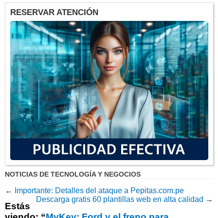
RESERVAR ATENCIÓN
NOTICIAS DE TECNOLOGÍA Y NEGOCIOS
←
Importante: Detalles del ataque a Pepitas.com.pe
Descarga gratis 60 plantillas web en alta calidad
→
Estás
viendo: “
MyKey: Ford y el freno para