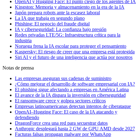
OpenAI y Hugging Face: El punto ciego de los agentes de IA
Kingston: Memoria y almacenamiento en la era de la IA
Japón prepara robots ante la escasez laboral
La IA que trabaja en segundo plano
Phishing: El negocio del fraude digital
IA y ciberseguridad: La confianza bajo presión
Redes privadas LTE/5G: Infraestructura crítica para la
industria
Noruega frena la IA escolar para proteger el pensamiento
Kaspersky: El riesgo de creer que una empresa está protegida
Siri AI y el futuro de una inteligencia que actúa por nosotros
Notas de prensa
Las empresas aseguran sus cadenas de suministro
¿Cómo mejorar el desarrollo de software empresarial con IA?
El phishing sigue afectando a empresas en América Latina
El avance de la IA dispara la inversión en ciberseguridad
El ransomware crece y golpea sectores críticos
Empresas latinoamericanas detectan intentos de ciberataque
OpenAI–Hugging Face: El caso de la IA atacando y
defendiendo
DragonForce crea una red para secuestrar datos
Anthropic desplegará hasta 2 GW de GPU AMD desde 2027
Facturas falsas propagan malware por WhatsApp