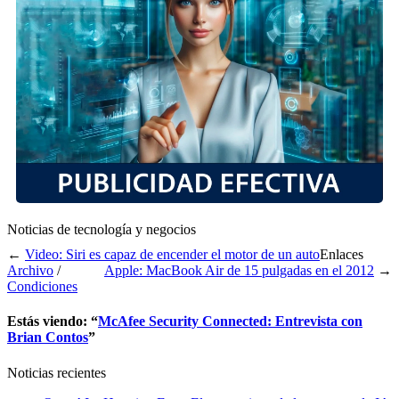
Noticias de tecnología y negocios
←
Video: Siri es capaz de encender el motor de un auto
Enlaces
Archivo
/
Apple: MacBook Air de 15 pulgadas en el 2012
→
Condiciones
Estás viendo: “
McAfee Security Connected: Entrevista con
Brian Contos
”
Noticias recientes