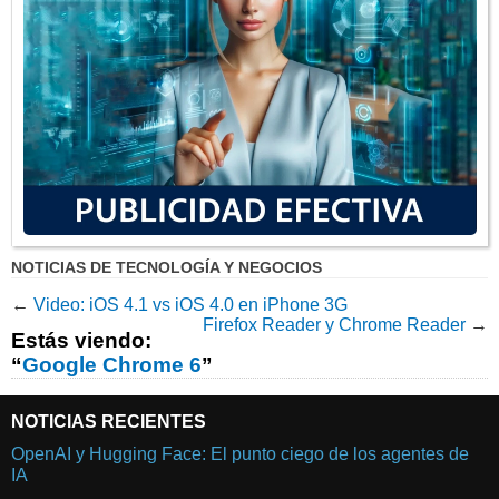
NOTICIAS DE TECNOLOGÍA Y NEGOCIOS
←
Video: iOS 4.1 vs iOS 4.0 en iPhone 3G
Firefox Reader y Chrome Reader
→
Estás viendo:
“
Google Chrome 6
”
NOTICIAS RECIENTES
OpenAI y Hugging Face: El punto ciego de los agentes de
IA