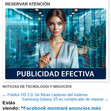
RESERVAR ATENCIÓN
NOTICIAS DE TECNOLOGÍA Y NEGOCIOS
←
Firefox OS 2.0: Se filtran capturas del sistema
Samsung Galaxy S5 es complicado de reparar
→
Estás
viendo: “
Facebook mostrará anuncios más