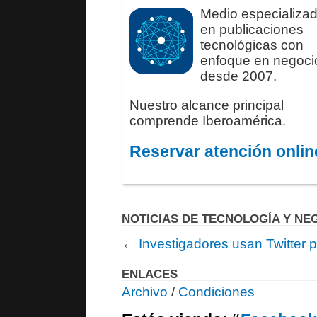
Medio especializa
en publicaciones
tecnológicas con
enfoque en negoci
desde 2007.
Nuestro alcance principal
comprende Iberoamérica.
Reservar atención onlin
NOTICIAS DE TECNOLOGÍA Y NE
←
Investigadores usan Twitter 
ENLACES
Archivo
/
Condiciones