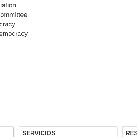
iation
 Committee
ocracy
Democracy
SERVICIOS
RE