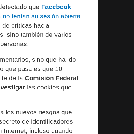
 detectado que
Facebook
 no tenían su sesión abierta
 de críticas hacia
os, sino también de varios
 personas.
omentarios, sino que ha ido
 Lo que pasa es que 10
nte de la
Comisión
Federal
nvestigar
las cookies que
cia los nuevos riesgos que
secreto de identificadores
n Internet, incluso cuando