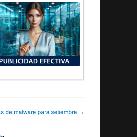
as de malware para setiembre
→