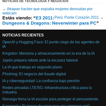
NOTICIAS DE TECNOLOGÍA Y NEGOCIOS
←
Atrapan hacker que espiaba mujeres desnudas por
webcam
Estás viendo: “
E3 2011:
Perú: Ponle Corazón 2011
→
Dungeons & Dragons: Neverwinter para PC
”
NOTICIAS RECIENTES
OpenAI y Hugging Face: El punto ciego de los agentes de
IA
Kingston: Memoria y almacenamiento en la era de la IA
Japón prepara robots ante la escasez laboral
La IA que trabaja en segundo plano
Phishing: El negocio del fraude digital
IA y ciberseguridad: La confianza bajo presión
Redes privadas LTE/5G: Infraestructura crítica para la
industria
Noruega frena la IA escolar para proteger el pensamiento
Kaspersky: El riesgo de creer que una empresa está