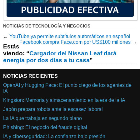
NOTICIAS DE TECNOLOGÍA Y NEGOCIOS
←
YouTube ya permite subtítulos automáticos en español
Facebook compra Face.com por US$100 millones
→
Estás
viendo: “
Cargador del Nissan Leaf dará
energía por dos días a tu casa
”
NOTICIAS RECIENTES
OpenAI y Hugging Face: El punto ciego de los agentes de
IA
Kingston: Memoria y almacenamiento en la era de la IA
Japón prepara robots ante la escasez laboral
La IA que trabaja en segundo plano
Phishing: El negocio del fraude digital
IA y ciberseguridad: La confianza bajo presión