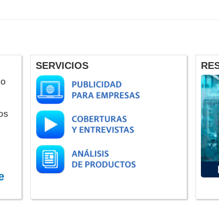
SERVICIOS
RE
do
os
e