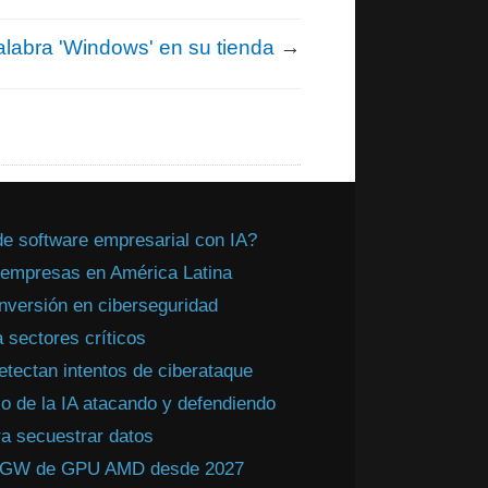
palabra 'Windows' en su tienda
→
de software empresarial con IA?
a empresas en América Latina
inversión en ciberseguridad
 sectores críticos
tectan intentos de ciberataque
 de la IA atacando y defendiendo
a secuestrar datos
 2 GW de GPU AMD desde 2027