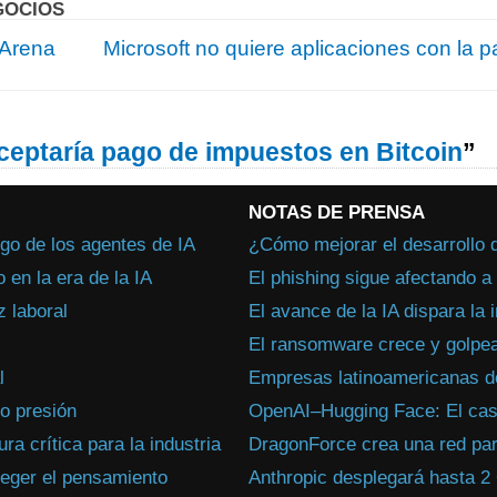
GOCIOS
 Arena
Microsoft no quiere aplicaciones con la 
ceptaría pago de impuestos en Bitcoin
”
NOTAS DE PRENSA
go de los agentes de IA
¿Cómo mejorar el desarrollo 
en la era de la IA
El phishing sigue afectando 
 laboral
El avance de la IA dispara la 
El ransomware crece y golpea
l
Empresas latinoamericanas de
jo presión
OpenAI–Hugging Face: El caso
a crítica para la industria
DragonForce crea una red par
teger el pensamiento
Anthropic desplegará hasta