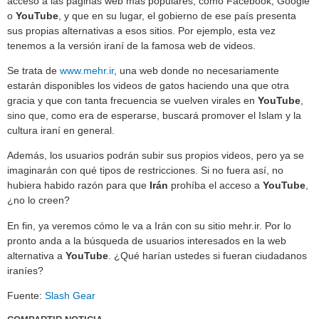
acceso a las páginas web más populares, como Facebook, Google
o
YouTube
, y que en su lugar, el gobierno de ese país presenta
sus propias alternativas a esos sitios. Por ejemplo, esta vez
tenemos a la versión iraní de la famosa web de videos.
Se trata de
www.mehr.ir
, una web donde no necesariamente
estarán disponibles los videos de gatos haciendo una que otra
gracia y que con tanta frecuencia se vuelven virales en
YouTube
,
sino que, como era de esperarse, buscará promover el Islam y la
cultura iraní en general.
Además, los usuarios podrán subir sus propios videos, pero ya se
imaginarán con qué tipos de restricciones. Si no fuera así, no
hubiera habido razón para que
Irán
prohíba el acceso a
YouTube
,
¿no lo creen?
En fin, ya veremos cómo le va a Irán con su sitio mehr.ir. Por lo
pronto anda a la búsqueda de usuarios interesados en la web
alternativa a
YouTube
. ¿Qué harían ustedes si fueran ciudadanos
iraníes?
Fuente:
Slash Gear