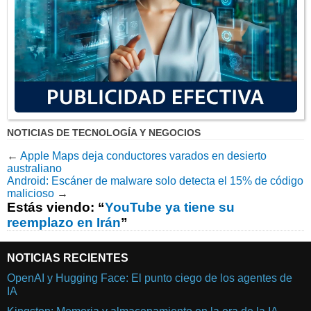
NOTICIAS DE TECNOLOGÍA Y NEGOCIOS
←
Apple Maps deja conductores varados en desierto
australiano
Android: Escáner de malware solo detecta el 15% de código
malicioso
→
Estás viendo: “
YouTube ya tiene su
reemplazo en Irán
”
NOTICIAS RECIENTES
OpenAI y Hugging Face: El punto ciego de los agentes de
IA