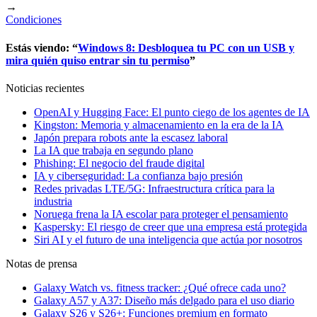
→
Condiciones
Estás viendo: “
Windows 8: Desbloquea tu PC con un USB y
mira quién quiso entrar sin tu permiso
”
Noticias recientes
OpenAI y Hugging Face: El punto ciego de los agentes de IA
Kingston: Memoria y almacenamiento en la era de la IA
Japón prepara robots ante la escasez laboral
La IA que trabaja en segundo plano
Phishing: El negocio del fraude digital
IA y ciberseguridad: La confianza bajo presión
Redes privadas LTE/5G: Infraestructura crítica para la
industria
Noruega frena la IA escolar para proteger el pensamiento
Kaspersky: El riesgo de creer que una empresa está protegida
Siri AI y el futuro de una inteligencia que actúa por nosotros
Notas de prensa
Galaxy Watch vs. fitness tracker: ¿Qué ofrece cada uno?
Galaxy A57 y A37: Diseño más delgado para el uso diario
Galaxy S26 y S26+: Funciones premium en formato