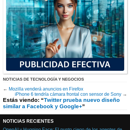
NOTICIAS DE TECNOLOGÍA Y NEGOCIOS
←
Mozilla venderá anuncios en Firefox
iPhone 6 tendría cámara frontal con sensor de Sony
→
Estás viendo: “
Twitter prueba nuevo diseño
similar a Facebook y Google+
”
NOTICIAS RECIENTES
OpenAI y Hugging Face: El punto ciego de los agentes de