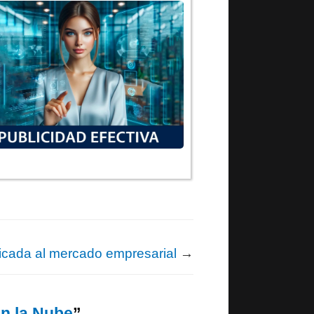
icada al mercado empresarial
→
en la Nube
”