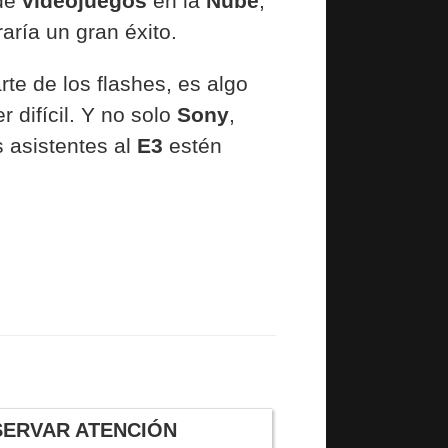
 de
videojuegos
en la
Nube
,
aría un gran éxito.
rte de los flashes, es algo
 difícil. Y no solo
Sony
,
s asistentes al
E3
estén
SERVAR ATENCIÓN