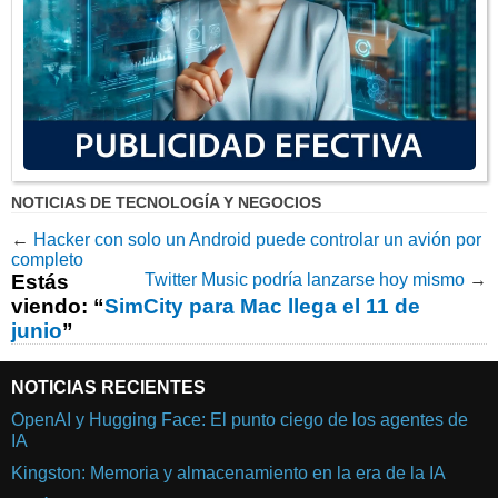
NOTICIAS DE TECNOLOGÍA Y NEGOCIOS
←
Hacker con solo un Android puede controlar un avión por
completo
Estás
Twitter Music podría lanzarse hoy mismo
→
viendo: “
SimCity para Mac llega el 11 de
junio
”
NOTICIAS RECIENTES
OpenAI y Hugging Face: El punto ciego de los agentes de
IA
Kingston: Memoria y almacenamiento en la era de la IA