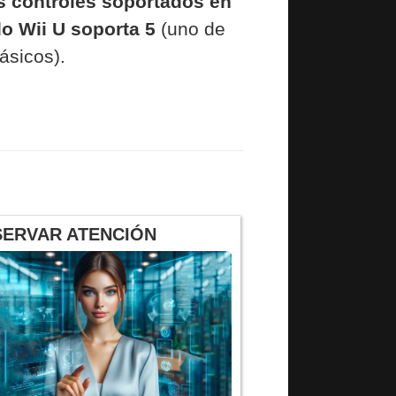
s controles soportados en
do Wii U soporta 5
(uno de
ásicos).
SERVAR ATENCIÓN