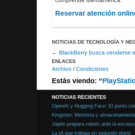
comprende Iberoamérica.
Reservar atención onlin
NOTICIAS DE TECNOLOGÍA Y NE
←
BlackBerry busca venderse 
ENLACES
Archivo
/
Condiciones
Estás viendo: “
PlayStati
NOTICIAS RECIENTES
OpenAI y Hugging Face: El punto cie
Kingston: Memoria y almacenamiento 
Japón prepara robots ante la escasez
La IA que trabaja en segundo plano