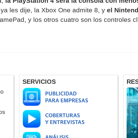
a,
la PlayStation 4 será la consola con meno
ya les dije, la Xbox One admite 8, y
el Ninten
amePad, y los otros cuatro son los controles cl
SERVICIOS
RE
do
os