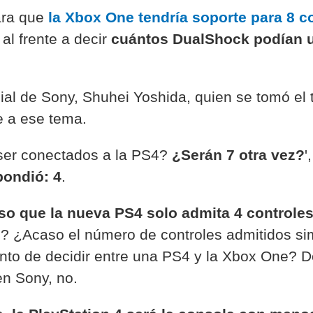
ara que
la Xbox One tendría soporte para 8 c
al frente a decir
cuántos DualShock podían ut
dial de Sony, Shuhei Yoshida, quien se tomó el
te a ese tema.
 ser conectados a la PS4?
¿Serán 7 otra vez?
'
pondió: 4
.
so que la nueva PS4 solo admita 4 controle
3? ¿Acaso el número de controles admitidos s
nto de decidir entre una PS4 y la Xbox One? De
en Sony, no.