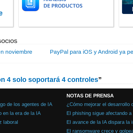
e
GOCIOS
en noviembre
PayPal para iOS y Android ya pe
on 4 solo soportará 4 controles
”
NOTAS DE PRENSA
go de los agentes de IA
¿Cómo mejorar el desarrollo 
en la era de la IA
El phishing sigue afectando 
 laboral
El avance de la IA dispara la 
El ransomware crece y golpea