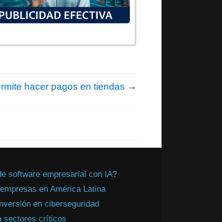
rmite hacer pagos en tiendas
→
de software empresarial con IA?
a empresas en América Latina
inversión en ciberseguridad
 sectores críticos