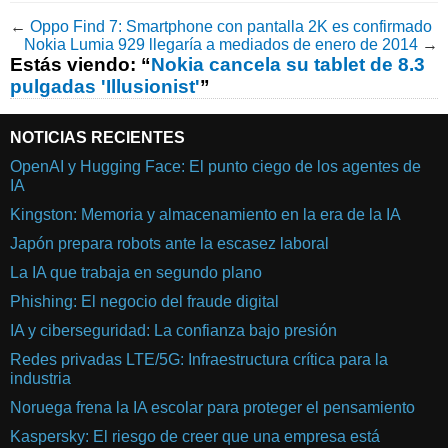
←
Oppo Find 7: Smartphone con pantalla 2K es confirmado
Nokia Lumia 929 llegaría a mediados de enero de 2014
→
Estás viendo: “
Nokia cancela su tablet de 8.3
pulgadas 'Illusionist'
”
NOTICIAS RECIENTES
OpenAI y Hugging Face: El punto ciego de los agentes de
IA
Kingston: Memoria y almacenamiento en la era de la IA
Japón prepara robots ante la escasez laboral
La IA que trabaja en segundo plano
Phishing: El negocio del fraude digital
IA y ciberseguridad: La confianza bajo presión
Redes privadas LTE/5G: Infraestructura crítica para la
industria
Noruega frena la IA escolar para proteger el pensamiento
Kaspersky: El riesgo de creer que una empresa está