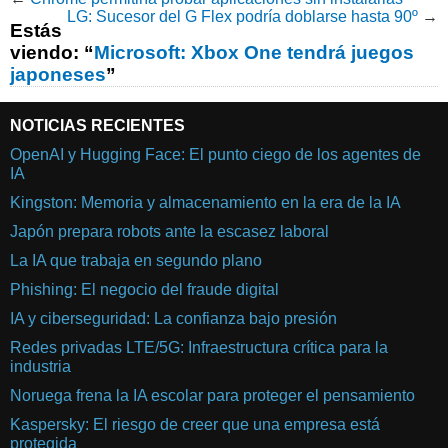
LG: Sucesor del G Flex podría doblarse hasta 90º
→
Estás
viendo: “
Microsoft: Xbox One tendrá juegos
japoneses
”
NOTICIAS RECIENTES
OpenAI y Hugging Face: El punto ciego de los agentes de
IA
Kingston: Memoria y almacenamiento en la era de la IA
Japón prepara robots ante la escasez laboral
La IA que trabaja en segundo plano
Phishing: El negocio del fraude digital
IA y ciberseguridad: La confianza bajo presión
Redes privadas LTE/5G: Infraestructura crítica para la
industria
Noruega frena la IA escolar para proteger el pensamiento
Kaspersky: El riesgo de creer que una empresa está
protegida