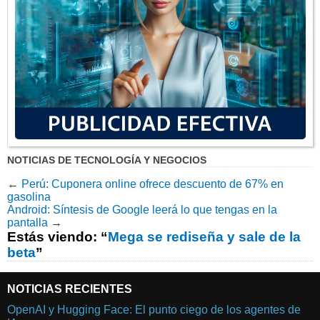
NOTICIAS DE TECNOLOGÍA Y NEGOCIOS
←
Perú: Cuponera online ofrece descuento de 67% en
gasolina
Android: Síntesis de Google leerá lo que tengas en la
pantalla
→
Estás viendo: “
Mega se rediseña y sale de la
beta
”
NOTICIAS RECIENTES
OpenAI y Hugging Face: El punto ciego de los agentes de