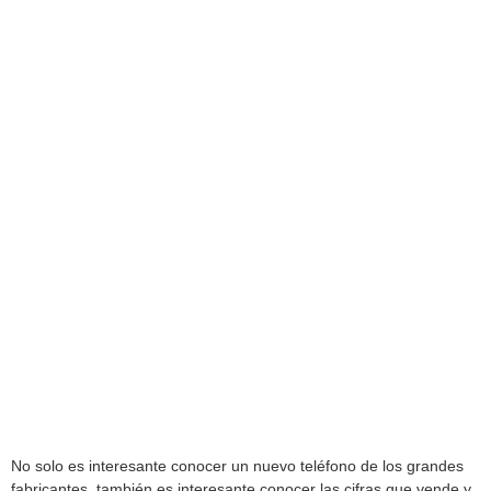
No solo es interesante conocer un nuevo teléfono de los grandes
fabricantes, también es interesante conocer las cifras que vende y