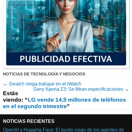
NOTICIAS DE TECNOLOGÍA Y NEGOCIOS
←
Swatch niega trabajar en el iWatch
Sony Xperia Z3: Se filtran especificaciones
→
Estás
viendo: “
LG vende 14,5 millones de teléfonos
en el segundo trimestre
”
NOTICIAS RECIENTES
OpenAI y Hugging Face: El punto ciego de los agentes de