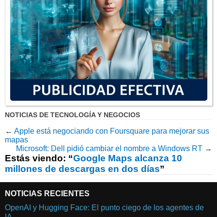
NOTICIAS DE TECNOLOGÍA Y NEGOCIOS
←
Apple está negociando con Foursquare para mejorar sus
mapas
Microsoft: Dell pidió cambiar el nombre a Windows RT
→
Estás viendo: “
Google Maps alcanza 10
millones de descargas en dos días
”
NOTICIAS RECIENTES
OpenAI y Hugging Face: El punto ciego de los agentes de
IA