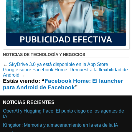
NOTICIAS DE TECNOLOGÍA Y NEGOCIOS
←
SkyDrive 3.0 ya está disponible en la App Store
Google sobre Facebook Home: Demuestra la flexibilidad de
Android
→
Estás viendo: “
Facebook Home: El launcher
para Android de Facebook
”
NOTICIAS RECIENTES
OpenAI y Hugging Face: El punto ciego de los agentes de
IA
Kingston: Memoria y almacenamiento en la era de la IA