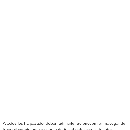
A todos les ha pasado, deben admitirlo. Se encuentran navegando
tranquilamente por su cuenta de Facebook, revisando fotos,