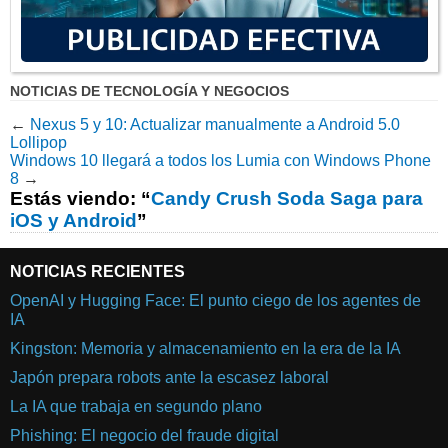
NOTICIAS DE TECNOLOGÍA Y NEGOCIOS
←
Nexus 5 y 10: Actualizar manualmente a Android 5.0
Lollipop
Windows 10 llegará a todos los Lumia con Windows Phone
8
→
Estás viendo: “
Candy Crush Soda Saga para
iOS y Android
”
NOTICIAS RECIENTES
OpenAI y Hugging Face: El punto ciego de los agentes de
IA
Kingston: Memoria y almacenamiento en la era de la IA
Japón prepara robots ante la escasez laboral
La IA que trabaja en segundo plano
Phishing: El negocio del fraude digital